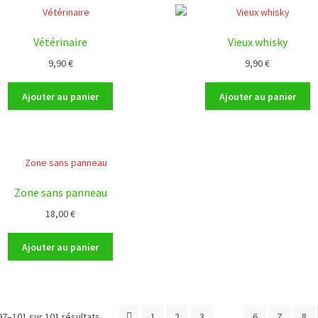
Vétérinaire
Vieux whisky
9,90
€
9,90
€
Ajouter au panier
Ajouter au panier
Zone sans panneau
18,00
€
Ajouter au panier
97–101 sur 101 résultats
1
2
3
…
6
7
8