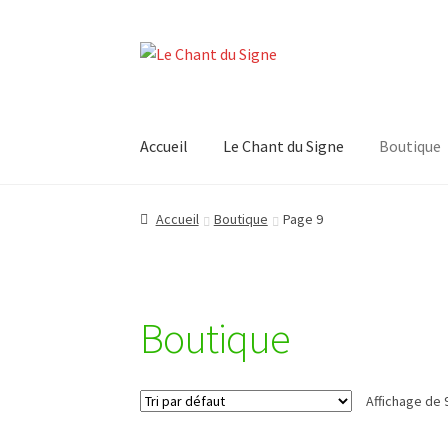
Aller
Aller
à
au
la
contenu
navigation
Accueil
Le Chant du Signe
Boutique
Accueil
Boutique
Contact
Mon compte
Panier
Accueil
Boutique
Page 9
Validation de la commande
Boutique
Affichage de 