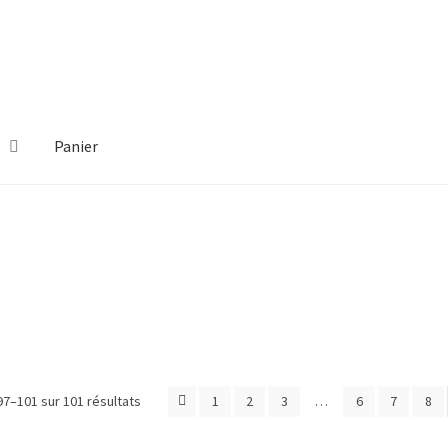
Panier
Politique de confidentialité
Quand ça se passe mal
97–101 sur 101 résultats
1
2
3
…
6
7
8