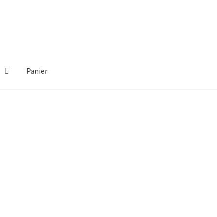
Panier
Politique de confidentialité
Quand ça se passe mal