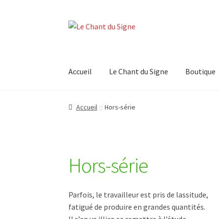
Aller
Aller
à
au
la
contenu
navigation
Accueil
Le Chant du Signe
Boutique
Accueil
Boutique
Contact
Mon compte
Panier
Accueil
Hors-série
Validation de la commande
Hors-série
Parfois, le travailleur est pris de lassitude,
fatigué de produire en grandes quantités.
Il s’en va illico se remettre à l’étude