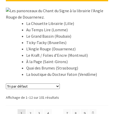
Validation de la commande
La Chouette Librairie (Lille)
Au Temps Lire (Lomme)
Le Grand Bassin (Roubaix)
Ticky-Tacky (Bruxelles)
L’Angle Rouge (Douarnenez)
Le Kraft / Folies d’Encre (Montreuil)
À la Page (Saint-Girons)
Quai des Brumes (Strasbourg)
La boutique du Docteur Faton (Vendôme)
Affichage de 1–12 sur 101 résultats
1
2
3
4
…
7
8
9