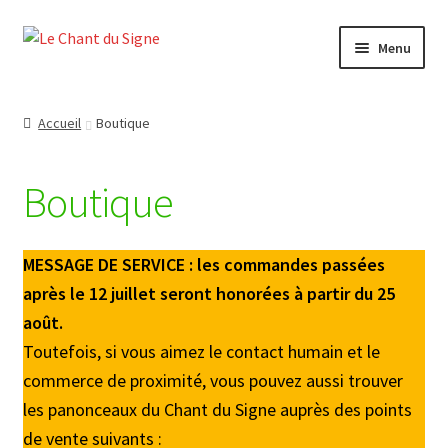
Aller
Aller
Menu
à
au
la
contenu
Accueil
navigation
Accueil
Boutique
Boutique
Boutique
Contact
Mon compte
MESSAGE DE SERVICE : les commandes passées
après le 12 juillet seront honorées à partir du 25
Panier
août.
Toutefois, si vous aimez le contact humain et le
Politique de confidentialité
commerce de proximité, vous pouvez aussi trouver
les panonceaux du Chant du Signe auprès des points
Quand ça se passe mal
de vente suivants :