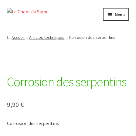
Aller
Aller
Menu
à
au
la
contenu
Accueil
navigation
Accueil
Articles techniques
Corrosion des serpentins
Boutique
Contact
Corrosion des serpentins
Mon compte
Panier
9,90
€
Politique de confidentialité
Corrosion des serpentins
Quand ça se passe mal