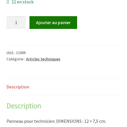
11 en stock
Validation de la commande
quantité
Ajouter au panier
de
Corrosion
des
serpentins
UGS :
CORR
Catégorie :
Articles techniques
Description
Description
Panneau pour technicien. DIMENSIONS : 12 × 7,5 cm.