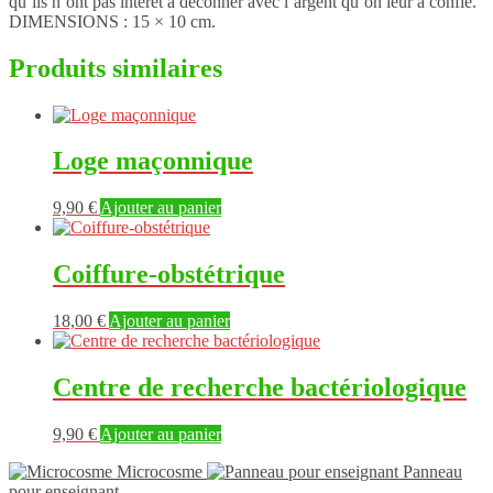
qu’ils n’ont pas intérêt à déconner avec l’argent qu’on leur a confié.
DIMENSIONS : 15 × 10 cm.
Produits similaires
Loge maçonnique
9,90
€
Ajouter au panier
Coiffure-obstétrique
18,00
€
Ajouter au panier
Centre de recherche bactériologique
9,90
€
Ajouter au panier
Microcosme
Panneau
pour enseignant