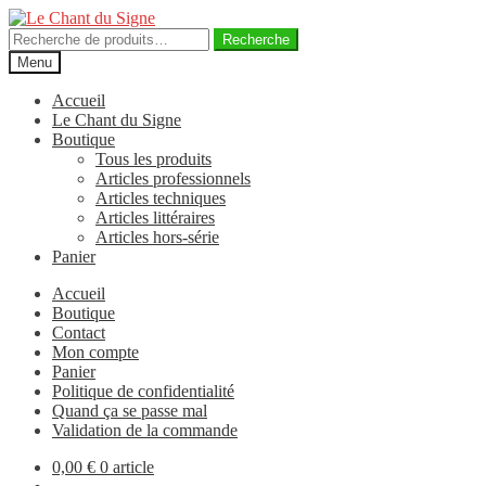
Aller
Aller
à
au
Recherche
Recherche
la
contenu
pour :
Menu
navigation
Accueil
Le Chant du Signe
Boutique
Tous les produits
Articles professionnels
Articles techniques
Articles littéraires
Articles hors-série
Panier
Accueil
Boutique
Contact
Mon compte
Panier
Politique de confidentialité
Quand ça se passe mal
Validation de la commande
0,00
€
0 article