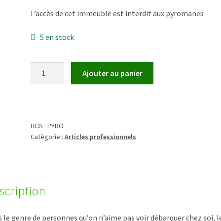
L’accès de cet immeuble est interdit aux pyromanes
5 en stock
quantité
Ajouter au panier
de
Pyromanes
UGS :
PYRO
Catégorie :
Articles professionnels
scription
 le genre de personnes qu’on n’aime pas voir débarquer chez soi, l