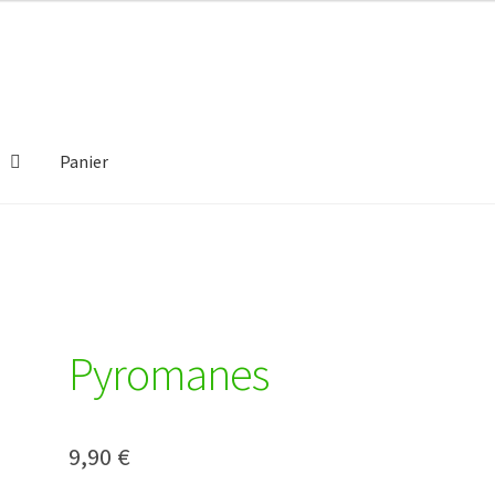
Panier
Politique de confidentialité
Quand ça se passe mal
Pyromanes
9,90
€