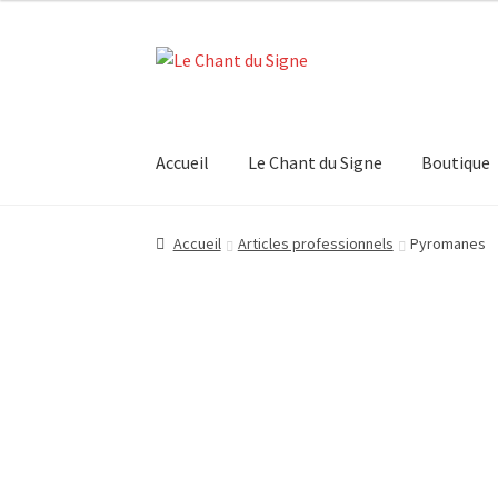
Aller
Aller
à
au
la
contenu
navigation
Accueil
Le Chant du Signe
Boutique
Accueil
Boutique
Contact
Mon compte
Panier
Accueil
Articles professionnels
Pyromanes
Validation de la commande