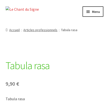
Aller
Aller
Menu
à
au
la
contenu
Accueil
navigation
Accueil
Articles professionnels
Tabula rasa
Boutique
Contact
Tabula rasa
Mon compte
Panier
9,90
€
Politique de confidentialité
Tabula rasa
Quand ça se passe mal