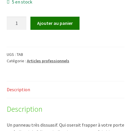
5 en stock
Validation de la commande
quantité
Ajouter au panier
de
Tabula
rasa
UGS :
TAB
Catégorie :
Articles professionnels
Description
Description
Un panneau très dissuasif. Qui oserait frapper à votre porte